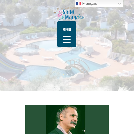
Français
MENU
ACCUEIL
MOBIL HOME
ACTIVITÉS
NOS SERVICES
TOURISME
CONTACT