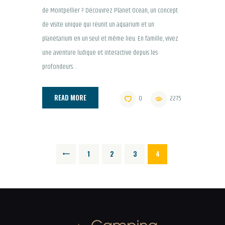
de Montpellier ? Découvrez Planet Ocean, un concept
de visite unique qui réunit un aquarium et un
planétarium en un seul et même lieu. En famille, vivez
une aventure ludique et interactive depuis les
profondeurs…
READ MORE
0
2275
PAGINA
PAGE
1
PAGE
2
PAGE
3
PAGE
4